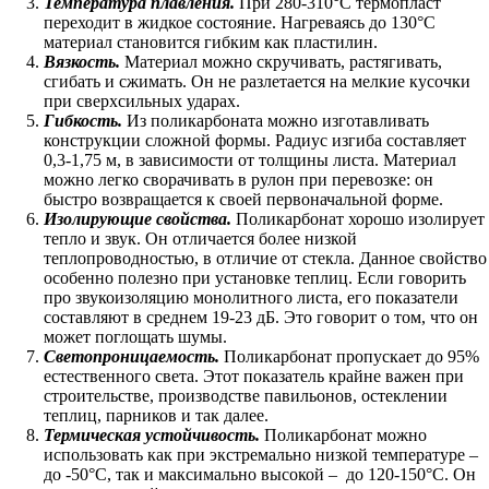
Температура плавления.
При 280-310°С термопласт
переходит в жидкое состояние. Нагреваясь до 130°С
материал становится гибким как пластилин.
Вязкость.
Материал можно скручивать, растягивать,
сгибать и сжимать. Он не разлетается на мелкие кусочки
при сверхсильных ударах.
Гибкость.
Из поликарбоната можно изготавливать
конструкции сложной формы. Радиус изгиба составляет
0,3-1,75 м, в зависимости от толщины листа. Материал
можно легко сворачивать в рулон при перевозке: он
быстро возвращается к своей первоначальной форме.
Изолирующие свойства.
Поликарбонат хорошо изолирует
тепло и звук. Он отличается более низкой
теплопроводностью, в отличие от стекла. Данное свойство
особенно полезно при установке теплиц. Если говорить
про звукоизоляцию монолитного листа, его показатели
составляют в среднем 19-23 дБ. Это говорит о том, что он
может поглощать шумы.
Светопроницаемость.
Поликарбонат пропускает до 95%
естественного света. Этот показатель крайне важен при
строительстве, производстве павильонов, остеклении
теплиц, парников и так далее.
Термическая устойчивость.
Поликарбонат можно
использовать как при экстремально низкой температуре –
до -50°С, так и максимально высокой – до 120-150°С. Он