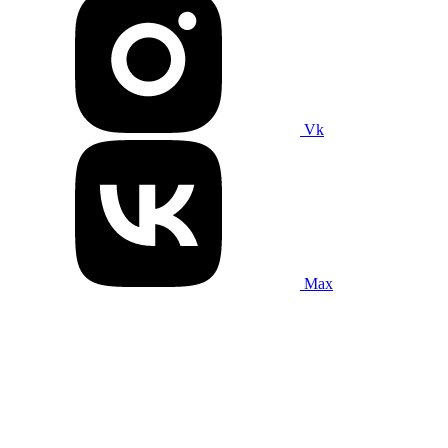
Vk
Max