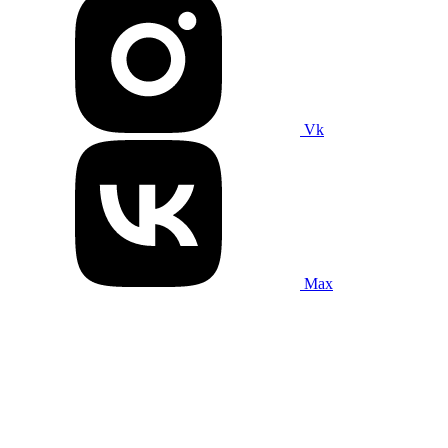
Vk
Max