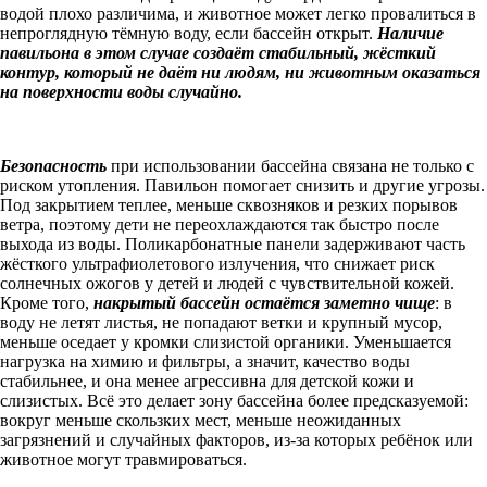
водой плохо различима, и животное может легко провалиться в
непроглядную тёмную воду, если бассейн открыт.
Наличие
павильона в этом случае создаёт стабильный, жёсткий
контур, который не даёт ни людям, ни животным оказаться
на поверхности воды случайно.
Безопасность
при использовании бассейна связана не только с
риском утопления. Павильон помогает снизить и другие угрозы.
Под закрытием теплее, меньше сквозняков и резких порывов
ветра, поэтому дети не переохлаждаются так быстро после
выхода из воды. Поликарбонатные панели задерживают часть
жёсткого ультрафиолетового излучения, что снижает риск
солнечных ожогов у детей и людей с чувствительной кожей.
Кроме того,
накрытый бассейн остаётся заметно чище
: в
воду не летят листья, не попадают ветки и крупный мусор,
меньше оседает у кромки слизистой органики. Уменьшается
нагрузка на химию и фильтры, а значит, качество воды
стабильнее, и она менее агрессивна для детской кожи и
слизистых. Всё это делает зону бассейна более предсказуемой:
вокруг меньше скользких мест, меньше неожиданных
загрязнений и случайных факторов, из‐за которых ребёнок или
животное могут травмироваться.