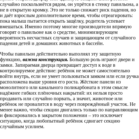
случайно поскользнётся рядом, он упрётся в стенку павильона, а
не в открытую кромку. Это не только снижает риск падения, но
и даёт взрослым дополнительное время, чтобы отреагировать:
пока малыш пытается открыть защёлку, родитель успевает
вмешаться. Именно поэтому многие производители впрямую
говорят о павильоне как о средстве, минимизирующем
вероятность несчастных случаев и защищающем от случайного
падения детей и домашних животных в бассейн.
Чтобы павильон действительно выполнял эту защитную
функцию,
важна конструкция.
Большую роль играют двери и
замки. Запираемая дверца превращает доступ к воде в
контролируемое действие: ребёнок не может самостоятельно
войти внутрь, если не умеет пользоваться замком или если ручка
расположена выше уровня его роста. Жёсткие панели из
монолитного или канального поликарбоната в этом смысле
надёжнее гибких плёночных накрытий: их нельзя просто
продавить или случайно порвать, а значит, животное или
ребёнок не провалится в воду через повреждённый участок. Не
менее важно, чтобы секции двигались только по направляющим
и фиксировались в закрытом положении – это исключает
ситуацию, когда любопытный ребёнок сдвигает секцию
случайным усилием.