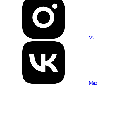
Vk
Max