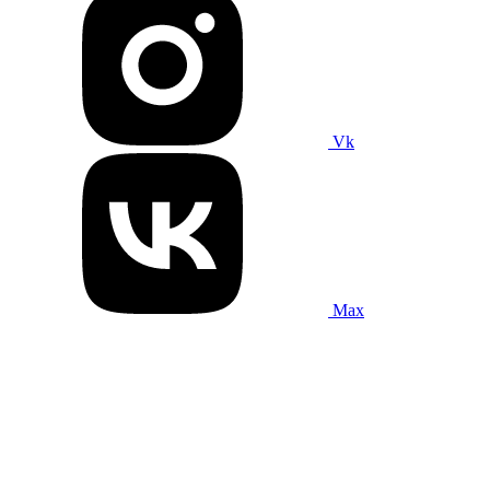
Vk
Max