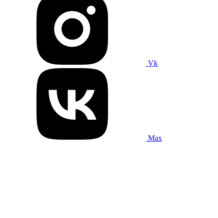
Vk
Max