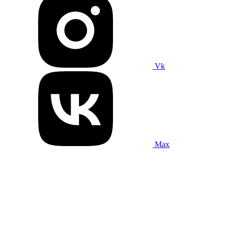
Vk
Max